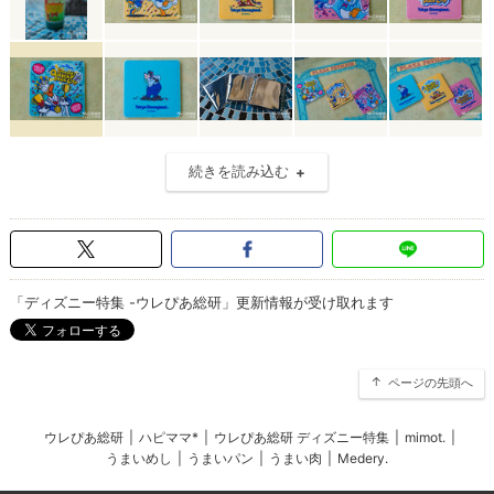
続きを読み込む
「ディズニー特集 -ウレぴあ総研」更新情報が受け取れます
ページの先頭へ
ウレぴあ総研
|
ハピママ*
|
ウレぴあ総研 ディズニー特集
|
mimot.
|
うまいめし
|
うまいパン
|
うまい肉
|
Medery.