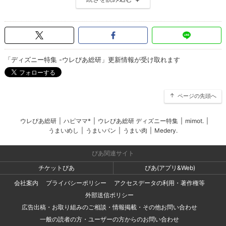
「ディズニー特集 -ウレぴあ総研」更新情報が受け取れます
ページの先頭へ
ウレぴあ総研
|
ハピママ*
|
ウレぴあ総研 ディズニー特集
|
mimot.
|
うまいめし
|
うまいパン
|
うまい肉
|
Medery.
ぴあ関連サイト
チケットぴあ
ぴあ(アプリ&Web)
会社案内
プライバシーポリシー
アクセスデータの利用・著作権等
外部送信ポリシー
広告出稿・お取り組みのご相談・情報掲載・その他お問い合わせ
一般の読者の方・ユーザーの方からのお問い合わせ