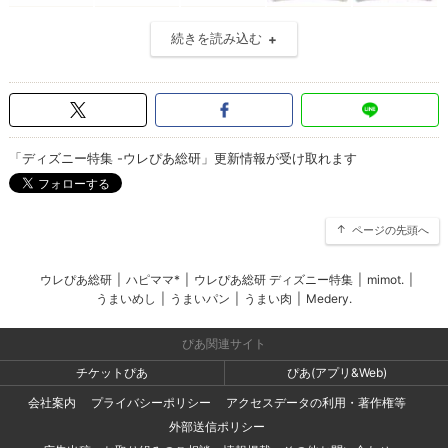
続きを読み込む
「ディズニー特集 -ウレぴあ総研」更新情報が受け取れます
ページの先頭へ
ウレぴあ総研
|
ハピママ*
|
ウレぴあ総研 ディズニー特集
|
mimot.
|
うまいめし
|
うまいパン
|
うまい肉
|
Medery.
ぴあ関連サイト
チケットぴあ
ぴあ(アプリ&Web)
会社案内
プライバシーポリシー
アクセスデータの利用・著作権等
外部送信ポリシー