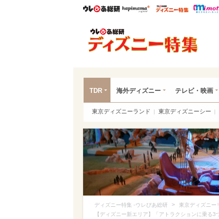
ウレぴあ総研
ハピママ*
ウレぴあ
ディ
TDR
海外ディズニー
テレビ・映画
東京ディズニーランド
東京ディズニーシー
>
ディズニー特集 -ウレぴあ総研
東京ディズニー
【ディズニー新エリア】「アトラクションに乗る3