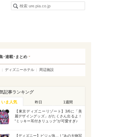
集･連載･まとめ
ディズニーホテル
周辺施設
気記事ランキング
いま人気
昨日
1週間
【東京ディズニーリゾート】3/6に「美
麗デザイングッズ」がたくさん出るよ！
“ミッキー耳付きリュック”が可愛すぎ♪
【ディズニー】ビジュ強…！“あの大物写