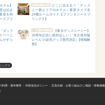
ホテル】
どこに泊まる？「ディズ
ディズニーホテル
度は泊ま
ニー新エリアのホテル」客室タイプ全
客室＆特
24種ルームガイド【ファンタジースプ
ースプリ
リングス】
「ダッフ
【東京ディズニーシー】
東京ディズニーシー
スーベニ
25周年記念に絶対ほしい！“永久保存版
ムがずら
レベル”の必見グッズ発売決定♪【情報解
禁】
リングス
の利用・著作権等
外部送信ポリシー
広告出稿・お取り組みのご相談・情報掲載
せ