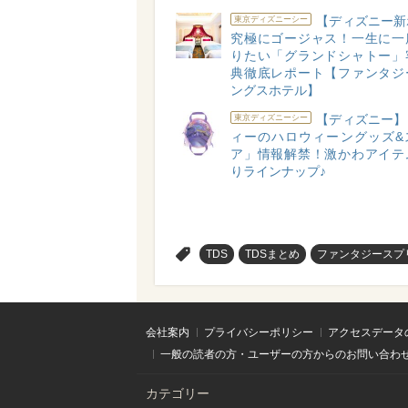
【ディズニー新
東京ディズニーシー
究極にゴージャス！一生に一
りたい「グランドシャトー」
典徹底レポート【ファンタジ
ングスホテル】
【ディズニー】
東京ディズニーシー
ィーのハロウィーングッズ&
ア」情報解禁！激かわアイテ
りラインナップ♪
>
TDS
TDSまとめ
ファンタジースプ
会社案内
プライバシーポリシー
アクセスデータ
一般の読者の方・ユーザーの方からのお問い合わ
カテゴリー