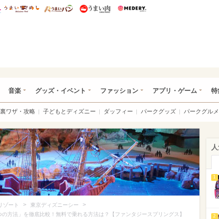
総研 ディズニー特集
mimot.
うまいめし
うまいパン
うまい肉
Medery.
ズニー特集 -ウレぴあ総研
音楽
グッズ・イベント
ファッション
アプリ・ゲーム
特
裏ワザ・攻略
子どもとディズニー
ダッフィー
パークグッズ
パークグルメ
人
1
>
>
リゾート
東京ディズニーシー
つの方法」を徹底比較！無料で乗れる方法は？【ファンタジースプリングス】
2