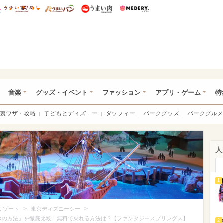
総研 ディズニー特集
mimot.
うまいめし
うまいパン
うまい肉
Medery.
ズニー特集 -ウレぴあ総研
音楽
グッズ・イベント
ファッション
アプリ・ゲーム
特
裏ワザ・攻略
子どもとディズニー
ダッフィー
パークグッズ
パークグルメ
人
1
>
>
リゾート
東京ディズニーシー
つの方法」を徹底比較！無料で乗れる方法は？【ファンタジースプリングス】
2