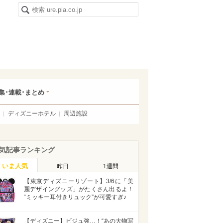
集･連載･まとめ
ディズニーホテル
周辺施設
気記事ランキング
いま人気
昨日
1週間
【東京ディズニーリゾート】3/6に「美
麗デザイングッズ」がたくさん出るよ！
“ミッキー耳付きリュック”が可愛すぎ♪
【ディズニー】ビジュ強…！“あの大物写