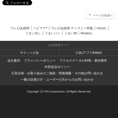
ページの先頭へ
ウレぴあ総研
|
ハピママ*
|
ウレぴあ総研 ディズニー特集
|
mimot.
|
うまいめし
|
うまいパン
|
うまい肉
|
Medery.
ぴあ関連サイト
チケットぴあ
ぴあ(アプリ&Web)
会社案内
プライバシーポリシー
アクセスデータの利用・著作権等
外部送信ポリシー
広告出稿・お取り組みのご相談・情報掲載・その他お問い合わせ
一般の読者の方・ユーザーの方からのお問い合わせ
Copyright (C) PIA Corporation. All Rights Reserved.