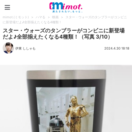
mimot.(ミモット)
mimot.(ミモット)
>
ハマる
>
映画
>
スター・ウォーズのタンブラーがコンビニ
に新登場だよ♪全部揃えたくなる4種類！
スター・ウォーズのタンブラーがコンビニに新登場
だよ♪全部揃えたくなる4種類！（写真 3/10）
伊東 ししゃも
2024.4.30 18:18