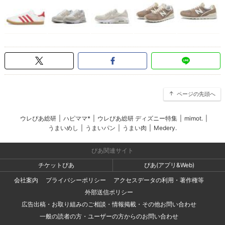
ページの先頭へ
ウレぴあ総研
|
ハピママ*
|
ウレぴあ総研 ディズニー特集
|
mimot.
|
うまいめし
|
うまいパン
|
うまい肉
|
Medery.
ぴあ関連サイト
チケットぴあ
ぴあ(アプリ&Web)
会社案内
プライバシーポリシー
アクセスデータの利用・著作権等
外部送信ポリシー
広告出稿・お取り組みのご相談・情報掲載・その他お問い合わせ
一般の読者の方・ユーザーの方からのお問い合わせ