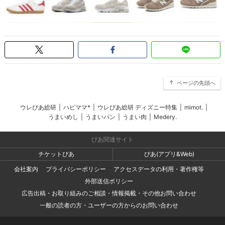
ページの先頭へ
ウレぴあ総研
|
ハピママ*
|
ウレぴあ総研 ディズニー特集
|
mimot.
|
うまいめし
|
うまいパン
|
うまい肉
|
Medery.
ぴあ関連サイト
チケットぴあ
ぴあ(アプリ&Web)
会社案内
プライバシーポリシー
アクセスデータの利用・著作権等
外部送信ポリシー
広告出稿・お取り組みのご相談・情報掲載・その他お問い合わせ
一般の読者の方・ユーザーの方からのお問い合わせ