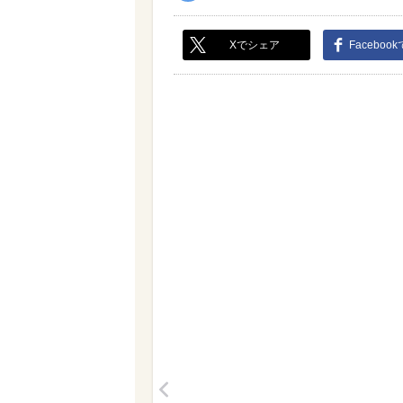
Xでシェア
Faceboo
<