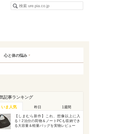
心と体の悩み
気記事ランキング
いま人気
昨日
1週間
【しまむら新作】これ、想像以上に入
る！2泊分の荷物＆ノートPCも収納でき
る大容量＆軽量バッグを実物レビュー