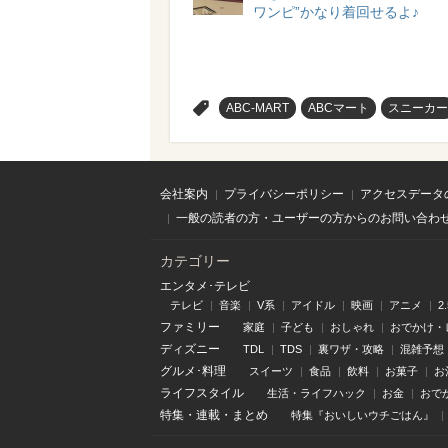
ワンピ”かなり着回せるよ♪
>
ABC-MART
ABCマート
スニーカー
会社案内
プライバシーポリシー
アクセスデータ
一般の読者の方・ユーザーの方からのお問い合わ
カテゴリー
エンタメ･テレビ
テレビ
音楽
V系
アイドル
映画
アニメ
2
ファミリー
家庭
子ども
おしゃれ
おでかけ・
ディズニー
TDL
TDS
裏ワザ・攻略
混雑予想
グルメ･料理
スイーツ
食品
飲料
お菓子
お
ライフスタイル
生活・ライフハック
お金
おで
特集
・
連載
・
まとめ
特集『おいしいウチごはん』