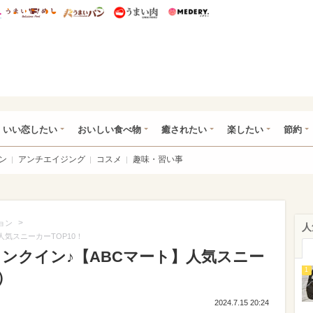
総研 ディズニー特集
mimot.
うまいめし
うまいパン
うまい肉
Medery.
ot.(ミモット)
いい恋したい
おいしい食べ物
癒されたい
楽したい
節約
ン
アンチエイジング
コスメ
趣味・習い事
>
ョン
人
人気スニーカーTOP10！
ランクイン♪【ABCマート】人気スニー
1
0）
2024.7.15 20:24