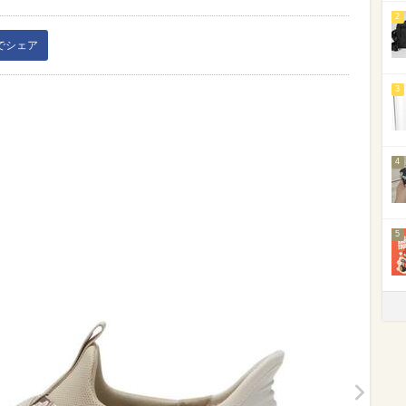
2
kでシェア
3
4
5