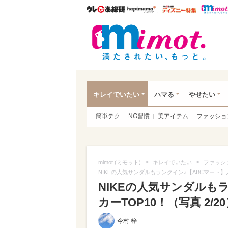
ウレぴあ総研
ハピママ*
ウレぴあ
mim
キレイでいたい
ハマる
やせたい
簡単テク
NG習慣
美アイテム
ファッショ
>
>
mimot.(ミモット)
キレイでいたい
ファッシ
NIKEの人気サンダルもランクイン♪【ABCマート】
NIKEの人気サンダルも
カーTOP10！（写真 2/2
今村 梓