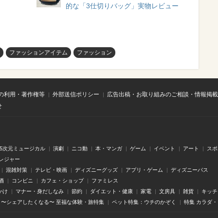
的な「3仕切りバッグ」実物レビュー
ファッションアイテム
ファッション
の利用・著作権等
外部送信ポリシー
広告出稿・お取り組みのご相談・情報掲載
せ
.5次元ミュージカル
演劇
ニコ動
本・マンガ
ゲーム
イベント
アート
スポ
レジャー
混雑対策
テレビ・映画
ディズニーグッズ
アプリ・ゲーム
ディズニーパス
酒
コンビニ
カフェ・ショップ
ファミレス
かけ
マナー・身だしなみ
節約
ダイエット・健康
家電
文房具
雑貨
キッチ
〜シェアしたくなる〜 至福な体験・旅特集
ペット特集：ウチのかぞく
特集 カラダ