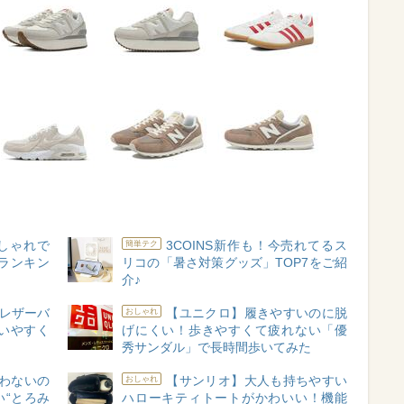
おしゃれで
3COINS新作も！今売れてるス
簡単テク
ランキン
リコの「暑さ対策グッズ」TOP7をご紹
介♪
レザーバ
【ユニクロ】履きやすいのに脱
おしゃれ
いやすく
げにくい！歩きやすくて疲れない「優
秀サンダル」で長時間歩いてみた
わないの
【サンリオ】大人も持ちやすい
おしゃれ
“とろみ
ハローキティトートがかわいい！機能