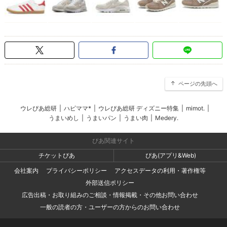
ページの先頭へ
ウレぴあ総研
|
ハピママ*
|
ウレぴあ総研 ディズニー特集
|
mimot.
|
うまいめし
|
うまいパン
|
うまい肉
|
Medery.
ぴあ関連サイト
チケットぴあ
ぴあ(アプリ&Web)
会社案内
プライバシーポリシー
アクセスデータの利用・著作権等
外部送信ポリシー
広告出稿・お取り組みのご相談・情報掲載・その他お問い合わせ
一般の読者の方・ユーザーの方からのお問い合わせ