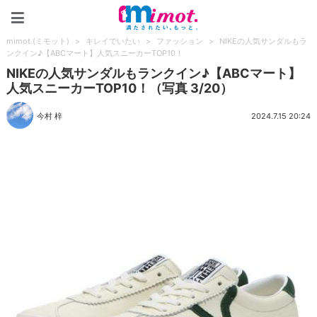
mimot.(ミモット)
mimot.(ミモット)
>
キレイでいたい
>
ファッション
>
NIKEの人気サンダルもラ
ンクイン♪【ABCマート】人気スニーカーTOP10！
NIKEの人気サンダルもランクイン♪【ABCマート】
人気スニーカーTOP10！（写真 3/20）
今村 梓
2024.7.15 20:24