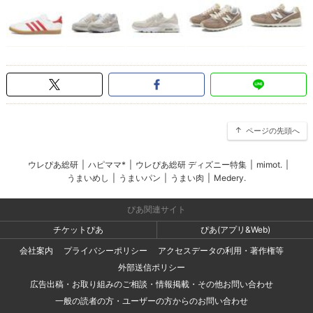
ページの先頭へ
ウレぴあ総研
|
ハピママ*
|
ウレぴあ総研 ディズニー特集
|
mimot.
|
うまいめし
|
うまいパン
|
うまい肉
|
Medery.
ぴあ関連サイト
チケットぴあ
ぴあ(アプリ&Web)
会社案内
プライバシーポリシー
アクセスデータの利用・著作権等
外部送信ポリシー
広告出稿・お取り組みのご相談・情報掲載・その他お問い合わせ
一般の読者の方・ユーザーの方からのお問い合わせ