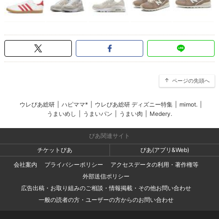
ページの先頭へ
ウレぴあ総研
|
ハピママ*
|
ウレぴあ総研 ディズニー特集
|
mimot.
|
うまいめし
|
うまいパン
|
うまい肉
|
Medery.
ぴあ関連サイト
チケットぴあ
ぴあ(アプリ&Web)
会社案内
プライバシーポリシー
アクセスデータの利用・著作権等
外部送信ポリシー
広告出稿・お取り組みのご相談・情報掲載・その他お問い合わせ
一般の読者の方・ユーザーの方からのお問い合わせ