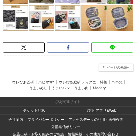
ページの先頭へ
ウレぴあ総研
|
ハピママ*
|
ウレぴあ総研 ディズニー特集
|
mimot.
|
うまいめし
|
うまいパン
|
うまい肉
|
Medery.
ぴあ関連サイト
チケットぴあ
ぴあ(アプリ&Web)
会社案内
プライバシーポリシー
アクセスデータの利用・著作権等
外部送信ポリシー
広告出稿・お取り組みのご相談・情報掲載・その他お問い合わせ