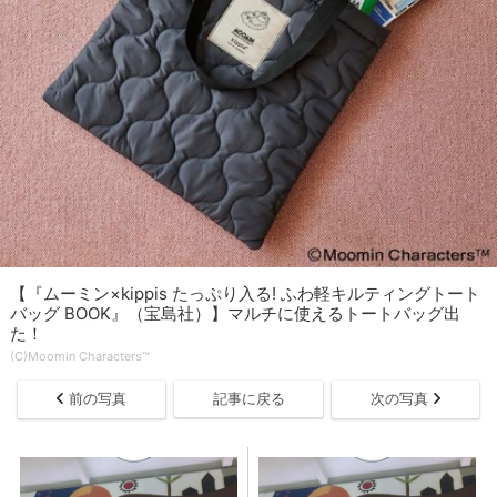
【『ムーミン×kippis たっぷり入る! ふわ軽キルティングトート
バッグ BOOK』（宝島社）】マルチに使えるトートバッグ出
た！
(C)Moomin Characters™
前の写真
記事に戻る
次の写真