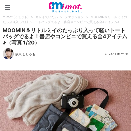
mimot.(ミモット)
mimot.(ミモット)
>
キレイでいたい
>
ファッション
>
MOOMIN＆リトルミイの
たっぷり入って軽いトートバッグでるよ！書店やコンビニで買える全4アイテム♪
MOOMIN＆リトルミイのたっぷり入って軽いトート
バッグでるよ！書店やコンビニで買える全4アイテム
♪（写真 1/20）
伊東 ししゃも
2024.11.18 21:11