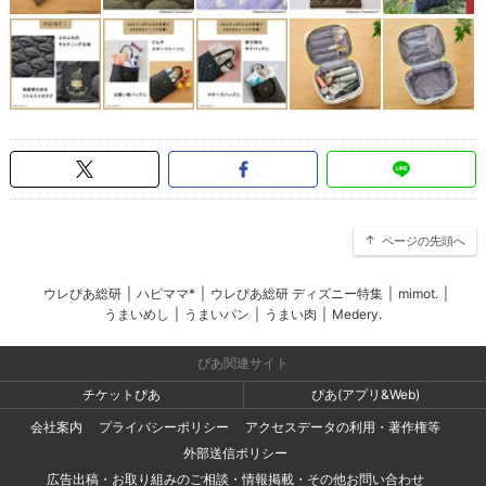
ページの先頭へ
ウレぴあ総研
|
ハピママ*
|
ウレぴあ総研 ディズニー特集
|
mimot.
|
うまいめし
|
うまいパン
|
うまい肉
|
Medery.
ぴあ関連サイト
チケットぴあ
ぴあ(アプリ&Web)
会社案内
プライバシーポリシー
アクセスデータの利用・著作権等
外部送信ポリシー
広告出稿・お取り組みのご相談・情報掲載・その他お問い合わせ