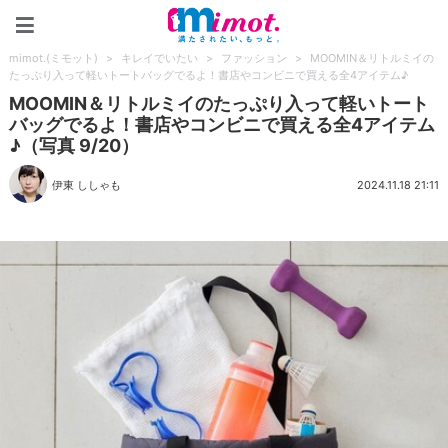
mimot.(ミモット)
mimot.(ミモット)
>
キレイでいたい
>
ファッション
>
MOOMIN＆リトルミイの
たっぷり入って軽いトートバッグでるよ！書店やコンビニで買える全4アイテム♪
MOOMIN＆リトルミイのたっぷり入って軽いトート
バッグでるよ！書店やコンビニで買える全4アイテム
♪（写真 9/20）
伊東 ししゃも
2024.11.18 21:11