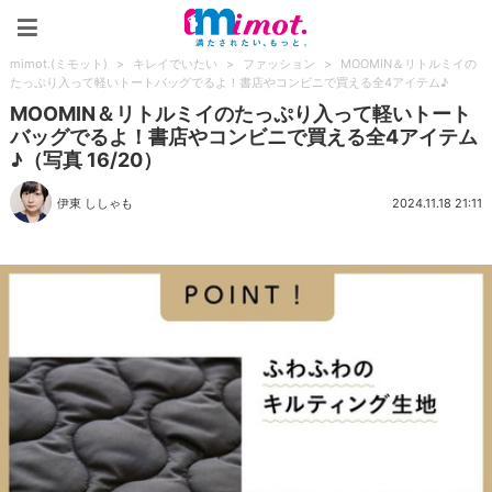
mimot.(ミモット)
mimot.(ミモット)
>
キレイでいたい
>
ファッション
>
MOOMIN＆リトルミイの
たっぷり入って軽いトートバッグでるよ！書店やコンビニで買える全4アイテム♪
MOOMIN＆リトルミイのたっぷり入って軽いトート
バッグでるよ！書店やコンビニで買える全4アイテム
♪（写真 16/20）
伊東 ししゃも
2024.11.18 21:11