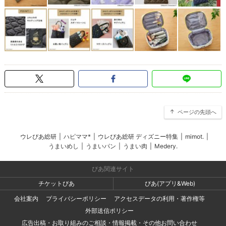
ページの先頭へ
ウレぴあ総研
|
ハピママ*
|
ウレぴあ総研 ディズニー特集
|
mimot.
|
うまいめし
|
うまいパン
|
うまい肉
|
Medery.
ぴあ関連サイト
チケットぴあ
ぴあ(アプリ&Web)
会社案内
プライバシーポリシー
アクセスデータの利用・著作権等
外部送信ポリシー
広告出稿・お取り組みのご相談・情報掲載・その他お問い合わせ