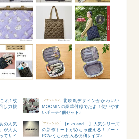
これ1枚
北欧風デザインがかわいい
ファッション
回し力抜
MOOMINの豪華付録でたよ！使いやす
いポーチ4個セット♪
C】あの人気
【niko and ...】人気シリーズ
ファッション
」が大人
の新作トートがめちゃ使える！ノート
ってサイ
PCやうちわが入る便利サイズ♪