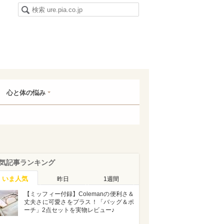
心と体の悩み
気記事ランキング
いま人気
昨日
1週間
【ミッフィー付録】Colemanの便利さ＆
丈夫さに可愛さをプラス！「バッグ＆ポ
ーチ」2点セットを実物レビュー♪