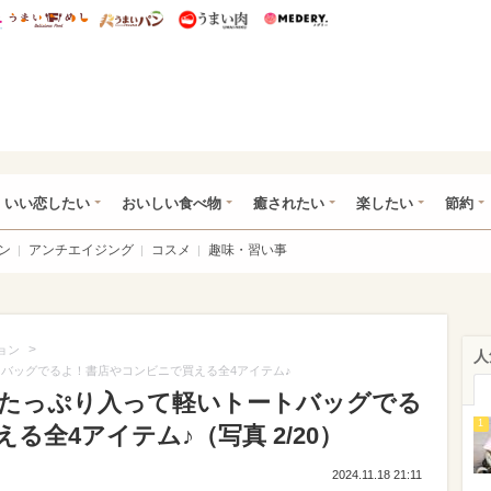
総研 ディズニー特集
mimot.
うまいめし
うまいパン
うまい肉
Medery.
ot.(ミモット)
いい恋したい
おいしい食べ物
癒されたい
楽したい
節約
ン
アンチエイジング
コスメ
趣味・習い事
>
ョン
人
トバッグでるよ！書店やコンビニで買える全4アイテム♪
イのたっぷり入って軽いトートバッグでる
1
全4アイテム♪（写真 2/20）
2024.11.18 21:11