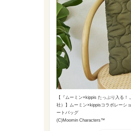
【『ムーミン×kippis たっぷり入
社）】ムーミン×kippisコラボレーショ
ートバッグ
(C)Moomin Characters™