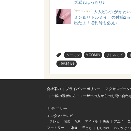
ズ感もばっちり♪
大人ピンクがかわい
ファッション
ミン＆リトルミイ」の付録2点
出たよ！増刊号も必見♪
>
ムーミン
MOOMIN
リトルミイ
#雑誌付録
会社案内
プライバシーポリシー
アクセスデータ
一般の読者の方・ユーザーの方からのお問い合わ
カテゴリー
エンタメ･テレビ
テレビ
音楽
V系
アイドル
映画
アニメ
2
ファミリー
家庭
子ども
おしゃれ
おでかけ・