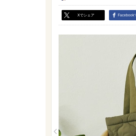
Xでシェア
Faceboo
<