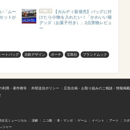
い「ムー
【カルディ新発売】バッグに付
おしゃれ
セットが
けたり小物を入れたい！「かわいい猫
グッズ（お菓子付き）」2点実物レビュ
ー
トートバッグ
北欧デザイン
ポーチ
宝島社
ブランドムック
の利用・著作権等
外部送信ポリシー
広告出稿・お取り組みのご相談・情報掲載
せ
.5次元ミュージカル
演劇
ニコ動
本・マンガ
ゲーム
イベント
アート
スポ
レジャー