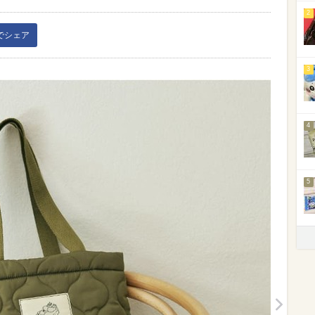
2
kでシェア
3
4
5