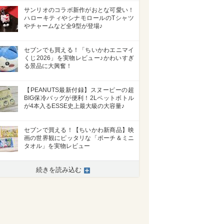
サンリオのコラボ新作がおとな可愛い！
ハローキティやシナモロールのTシャツ
やチャームなど全9型が登場♪
セブンでも買える！「ちいかわエニマイ
くじ2026」を実物レビュー♪かわいすぎ
る景品に大興奮！
【PEANUTS最新付録】スヌーピーの超
BIG保冷バッグが便利！2Lペットボトル
が4本入るESSE史上最大級の大容量♪
セブンで買える！【ちいかわ新商品】映
画の世界観にピッタリな「ポーチ＆ミニ
タオル」を実物レビュー
続きを読み込む
>