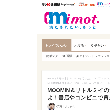
ウレぴあ総研
ハピママ*
ウレぴあ
mim
キレイでいたい
ハマる
やせたい
簡単テク
NG習慣
美アイテム
ファッショ
>
>
mimot.(ミモット)
キレイでいたい
ファッシ
MOOMIN＆リトルミイのたっぷり入って軽いトー
MOOMIN＆リトルミ
よ！書店やコンビニで買える
伊東 ししゃも