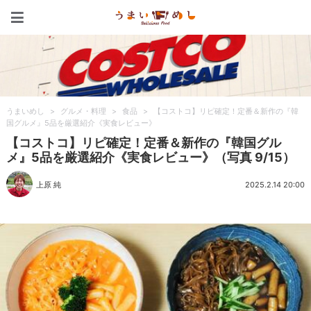
うまいめし
うまいめし
>
グルメ・料理
>
食品
>
【コストコ】リピ確定！定番＆新作の『韓
国グルメ』5品を厳選紹介《実食レビュー》
【コストコ】リピ確定！定番＆新作の『韓国グル
メ』5品を厳選紹介《実食レビュー》（写真 9/15）
上原 純
2025.2.14 20:00