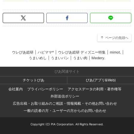
ページの先頭へ
ウレぴあ総研
|
ハピママ*
|
ウレぴあ総研 ディズニー特集
|
mimot.
|
うまいめし
|
うまいパン
|
うまい肉
|
Medery.
ぴあ関連サイト
チケットぴあ
ぴあ(アプリ&Web)
会社案内
プライバシーポリシー
アクセスデータの利用・著作権等
外部送信ポリシー
広告出稿・お取り組みのご相談・情報掲載・その他お問い合わせ
一般の読者の方・ユーザーの方からのお問い合わせ
Copyright (C) PIA Corporation. All Rights Reserved.