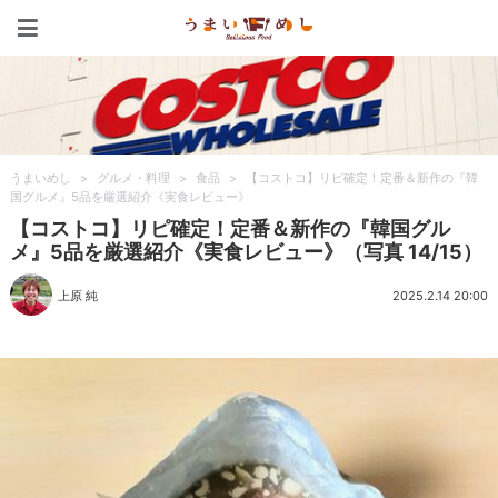
うまいめし
うまいめし
>
グルメ・料理
>
食品
>
【コストコ】リピ確定！定番＆新作の『韓
国グルメ』5品を厳選紹介《実食レビュー》
【コストコ】リピ確定！定番＆新作の『韓国グル
メ』5品を厳選紹介《実食レビュー》（写真 14/15）
上原 純
2025.2.14 20:00