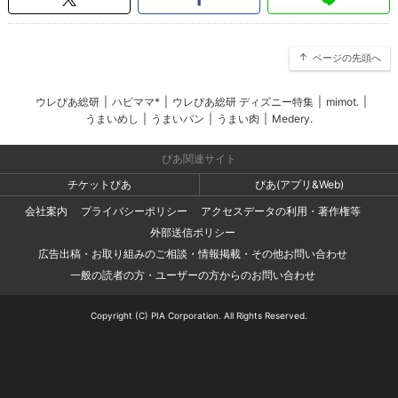
ページの先頭へ
ウレぴあ総研
|
ハピママ*
|
ウレぴあ総研 ディズニー特集
|
mimot.
|
うまいめし
|
うまいパン
|
うまい肉
|
Medery.
ぴあ関連サイト
チケットぴあ
ぴあ(アプリ&Web)
会社案内
プライバシーポリシー
アクセスデータの利用・著作権等
外部送信ポリシー
広告出稿・お取り組みのご相談・情報掲載・その他お問い合わせ
一般の読者の方・ユーザーの方からのお問い合わせ
Copyright (C) PIA Corporation. All Rights Reserved.