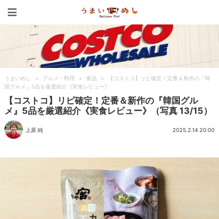
うまいめし
うまいめし
>
グルメ・料理
>
食品
>
【コストコ】リピ確定！定番＆新作の『韓
国グルメ』5品を厳選紹介《実食レビュー》
【コストコ】リピ確定！定番＆新作の『韓国グル
メ』5品を厳選紹介《実食レビュー》（写真 13/15）
上原 純
2025.2.14 20:00