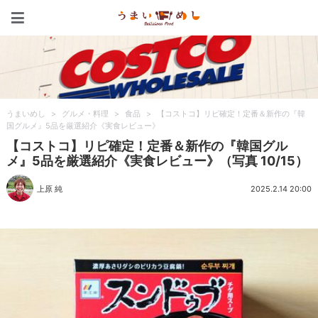
うまいめし
うまいめし
>
グルメ・料理
>
食品
>
【コストコ】リピ確定！定番＆新作の『韓
国グルメ』5品を厳選紹介《実食レビュー》
【コストコ】リピ確定！定番＆新作の『韓国グル
メ』5品を厳選紹介《実食レビュー》（写真 10/15）
上原 純
2025.2.14 20:00