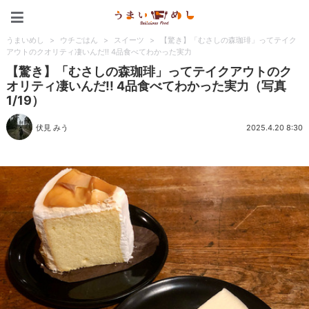
うまいめし
うまいめし
>
ウチごはん
>
スイーツ
>
【驚き】「むさしの森珈琲」ってテイク
アウトのクオリティ凄いんだ!! 4品食べてわかった実力
【驚き】「むさしの森珈琲」ってテイクアウトのク
オリティ凄いんだ!! 4品食べてわかった実力（写真
1/19）
伏見 みう
2025.4.20 8:30