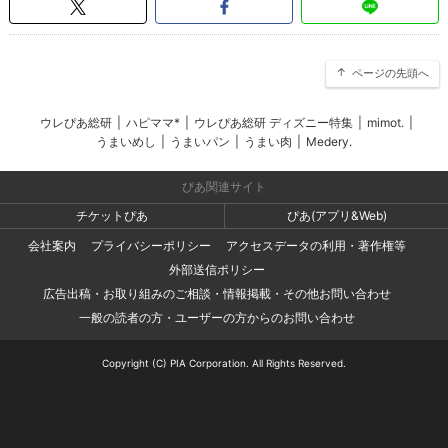
ページの先頭へ
ウレぴあ総研
|
ハピママ*
|
ウレぴあ総研 ディズニー特集
|
mimot.
|
うまいめし
|
うまいパン
|
うまい肉
|
Medery.
ぴあ関連サイト
チケットぴあ
ぴあ(アプリ&Web)
会社案内
プライバシーポリシー
アクセスデータの利用・著作権等
外部送信ポリシー
広告出稿・お取り組みのご相談・情報掲載・その他お問い合わせ
一般の読者の方・ユーザーの方からのお問い合わせ
Copyright (C) PIA Corporation. All Rights Reserved.