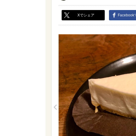
Xでシェア
Faceboo
<