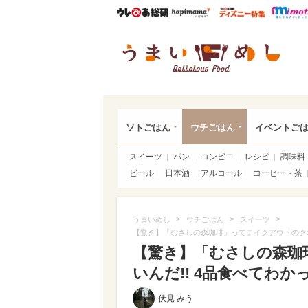
ウレぴあ総研
ハピママ*
ウレぴあ
うま
ソトごはん
ウチごはん
イベントご
スイーツ
パン
コンビニ
レシピ
調味料
ビール
日本酒
アルコール
コーヒー・茶
>
>
>
うまいめし
ウチごはん
スイーツ
【驚き】「むさしの森珈琲」ってテイクアウトのクオ
【驚き】「むさしの森珈
いんだ!! 4品食べてわかっ
伏見 みう