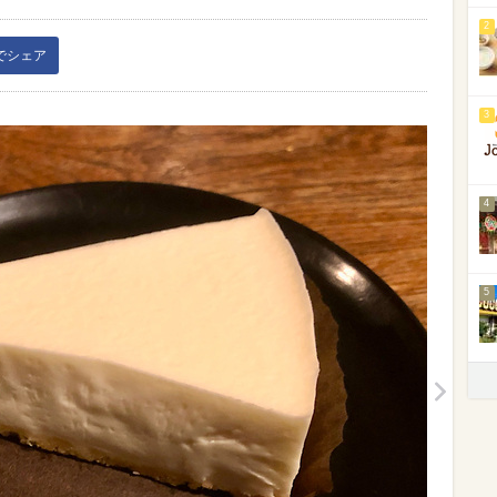
2
kでシェア
3
4
5