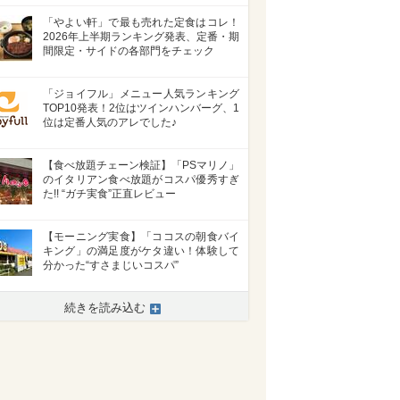
「やよい軒」で最も売れた定食はコレ！
2026年上半期ランキング発表、定番・期
間限定・サイドの各部門をチェック
「ジョイフル」メニュー人気ランキング
TOP10発表！2位はツインハンバーグ、1
位は定番人気のアレでした♪
【食べ放題チェーン検証】「PSマリノ」
のイタリアン食べ放題がコスパ優秀すぎ
た!! “ガチ実食”正直レビュー
【モーニング実食】「ココスの朝食バイ
キング」の満足度がケタ違い！体験して
分かった“すさまじいコスパ”
続きを読み込む
>