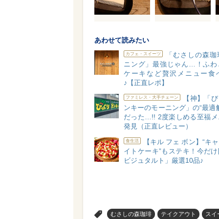
あわせて読みたい
「むさしの森珈
カフェ・スイーツ
ニング」最強じゃん…！ふわ
ケーキなど贅沢メニュー食
♪【正直レポ】
【神】「び
ファミレス・大手チェーン
ンキーのモーニング」の“最適
だった…!! 2度楽しめる至福
発見（正直レビュー）
【キル フェ ボン】“キ
食生活
イトケーキ”もステキ！今だけ
ビジュタルト」厳選10品♪
>
むさしの森珈琲
テイクアウト
スイ