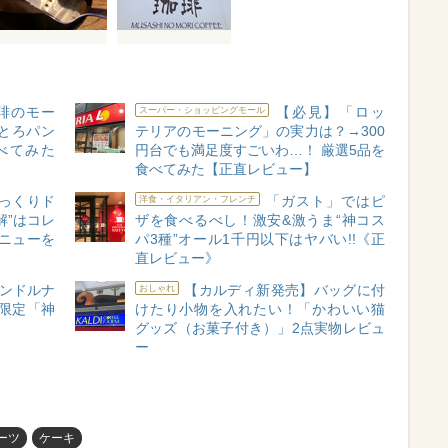
琲のモー
【必見】「ロッ
スーパー・ショッピングモール
とろパン
テリアのモーニング」の実力は？→300
べてみた
円台でも満足度すごいわ…！ 厳選5品を
食べてみた【正直レビュー】
っくりド
「ガスト」ではピ
洋食・イタリアン・フレンチ
解”はコレ
ザを食べるべし！激安&激うま“神コス
メニューを
パ3種”オール1千円以下はヤバい!!《正
直レビュー》
ャンドルナ
【カルディ新発売】バッグに付
おしゃれ
限定「神
けたり小物を入れたい！「かわいい猫
グッズ（お菓子付き）」2点実物レビュ
ー
ーツ
ケーキ