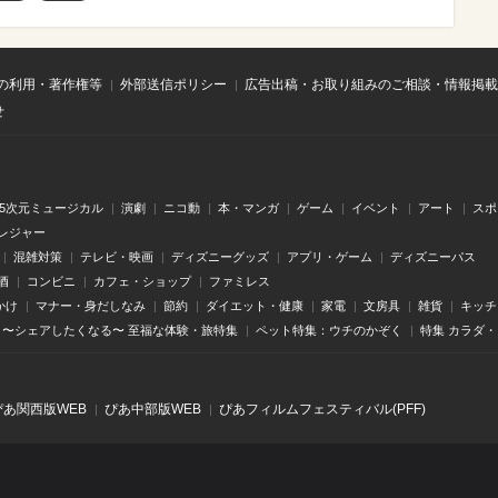
の利用・著作権等
外部送信ポリシー
広告出稿・お取り組みのご相談・情報掲載
せ
.5次元ミュージカル
演劇
ニコ動
本・マンガ
ゲーム
イベント
アート
スポ
レジャー
混雑対策
テレビ・映画
ディズニーグッズ
アプリ・ゲーム
ディズニーパス
酒
コンビニ
カフェ・ショップ
ファミレス
かけ
マナー・身だしなみ
節約
ダイエット・健康
家電
文房具
雑貨
キッチ
〜シェアしたくなる〜 至福な体験・旅特集
ペット特集：ウチのかぞく
特集 カラダ
ぴあ関⻄版WEB
ぴあ中部版WEB
ぴあフィルムフェスティバル(PFF)