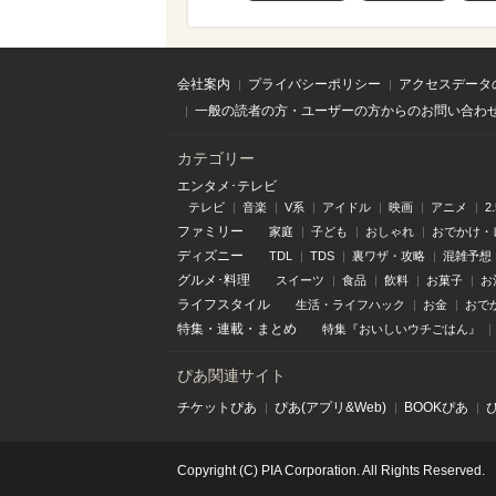
会社案内
プライバシーポリシー
アクセスデータ
一般の読者の方・ユーザーの方からのお問い合わ
カテゴリー
エンタメ･テレビ
テレビ
音楽
V系
アイドル
映画
アニメ
2
ファミリー
家庭
子ども
おしゃれ
おでかけ・
ディズニー
TDL
TDS
裏ワザ・攻略
混雑予想
グルメ･料理
スイーツ
食品
飲料
お菓子
お
ライフスタイル
生活・ライフハック
お金
おで
特集
・
連載
・
まとめ
特集『おいしいウチごはん』
ぴあ関連サイト
チケットぴあ
ぴあ(アプリ&Web)
BOOKぴあ
Copyright (C) PIA Corporation. All Rights Reserved.