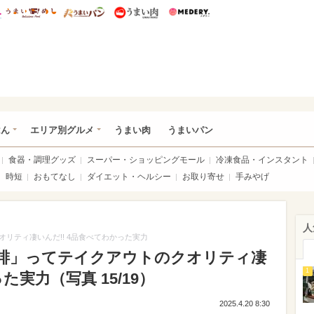
総研 ディズニー特集
mimot.
うまいめし
うまいパン
うまい肉
Medery.
いめし
はん
エリア別グルメ
うまい肉
うまいパン
食器・調理グッズ
スーパー・ショッピングモール
冷凍食品・インスタント
時短
おもてなし
ダイエット・ヘルシー
お取り寄せ
手みやげ
人
リティ凄いんだ!! 4品食べてわかった実力
琲」ってテイクアウトのクオリティ凄
1
た実力（写真 15/19）
2025.4.20 8:30