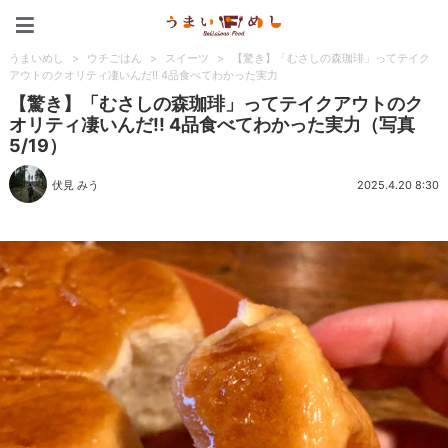
うまいめし
うまいめし
>
ウチごはん
>
スイーツ
>
【驚き】「むさしの森珈琲」ってテイク
アウトのクオリティ凄いんだ!! 4品食べてわかった実力
【驚き】「むさしの森珈琲」ってテイクアウトのク
オリティ凄いんだ!! 4品食べてわかった実力（写真
5/19）
伏見 みう
2025.4.20 8:30