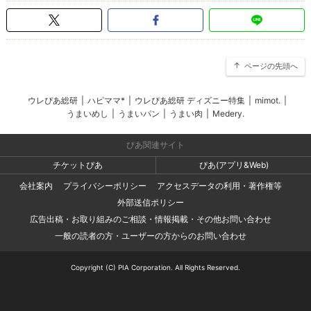
ページの先頭へ
ウレぴあ総研
|
ハピママ*
|
ウレぴあ総研 ディズニー特集
|
mimot.
|
うまいめし
|
うまいパン
|
うまい肉
|
Medery.
ぴあ関連サイト
チケットぴあ
ぴあ(アプリ&Web)
会社案内
プライバシーポリシー
アクセスデータの利用・著作権等
外部送信ポリシー
広告出稿・お取り組みのご相談・情報掲載・その他お問い合わせ
一般の読者の方・ユーザーの方からのお問い合わせ
Copyright (C) PIA Corporation. All Rights Reserved.