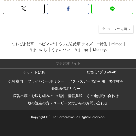
ページの先頭へ
ウレぴあ総研
|
ハピママ*
|
ウレぴあ総研 ディズニー特集
|
mimot.
|
うまいめし
|
うまいパン
|
うまい肉
|
Medery.
ぴあ関連サイト
チケットぴあ
ぴあ(アプリ&Web)
会社案内
プライバシーポリシー
アクセスデータの利用・著作権等
外部送信ポリシー
広告出稿・お取り組みのご相談・情報掲載・その他お問い合わせ
一般の読者の方・ユーザーの方からのお問い合わせ
Copyright (C) PIA Corporation. All Rights Reserved.