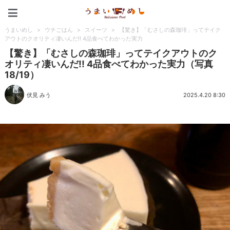
うまいめし
うまいめし
>
ウチごはん
>
スイーツ
>
【驚き】「むさしの森珈琲」ってテイク
アウトのクオリティ凄いんだ!! 4品食べてわかった実力
【驚き】「むさしの森珈琲」ってテイクアウトのク
オリティ凄いんだ!! 4品食べてわかった実力（写真
18/19）
伏見 みう
2025.4.20 8:30