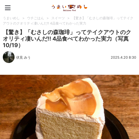
うまいめし
うまいめし
>
ウチごはん
>
スイーツ
>
【驚き】「むさしの森珈琲」ってテイク
アウトのクオリティ凄いんだ!! 4品食べてわかった実力
【驚き】「むさしの森珈琲」ってテイクアウトのク
オリティ凄いんだ!! 4品食べてわかった実力（写真
10/19）
伏見 みう
2025.4.20 8:30