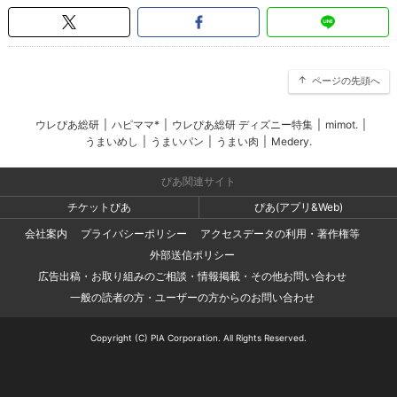
ページの先頭へ
ウレぴあ総研
|
ハピママ*
|
ウレぴあ総研 ディズニー特集
|
mimot.
|
うまいめし
|
うまいパン
|
うまい肉
|
Medery.
ぴあ関連サイト
チケットぴあ
ぴあ(アプリ&Web)
会社案内
プライバシーポリシー
アクセスデータの利用・著作権等
外部送信ポリシー
広告出稿・お取り組みのご相談・情報掲載・その他お問い合わせ
一般の読者の方・ユーザーの方からのお問い合わせ
Copyright (C) PIA Corporation. All Rights Reserved.