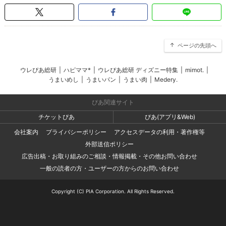
ページの先頭へ
ウレぴあ総研
|
ハピママ*
|
ウレぴあ総研 ディズニー特集
|
mimot.
|
うまいめし
|
うまいパン
|
うまい肉
|
Medery.
ぴあ関連サイト
チケットぴあ
ぴあ(アプリ&Web)
会社案内
プライバシーポリシー
アクセスデータの利用・著作権等
外部送信ポリシー
広告出稿・お取り組みのご相談・情報掲載・その他お問い合わせ
一般の読者の方・ユーザーの方からのお問い合わせ
Copyright (C) PIA Corporation. All Rights Reserved.