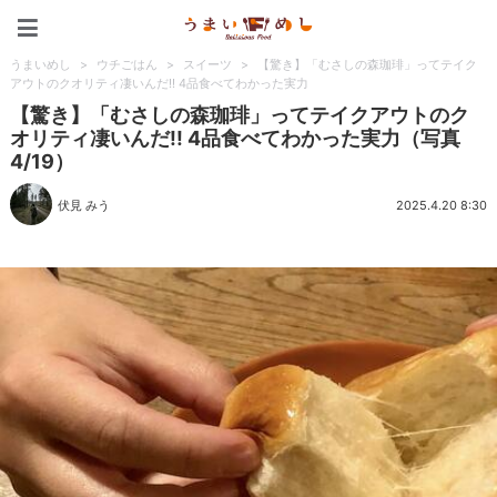
うまいめし
うまいめし
>
ウチごはん
>
スイーツ
>
【驚き】「むさしの森珈琲」ってテイク
アウトのクオリティ凄いんだ!! 4品食べてわかった実力
【驚き】「むさしの森珈琲」ってテイクアウトのク
オリティ凄いんだ!! 4品食べてわかった実力（写真
4/19）
伏見 みう
2025.4.20 8:30