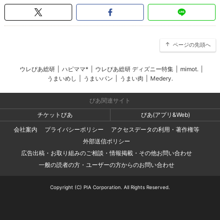
ページの先頭へ
ウレぴあ総研
|
ハピママ*
|
ウレぴあ総研 ディズニー特集
|
mimot.
|
うまいめし
|
うまいパン
|
うまい肉
|
Medery.
ぴあ関連サイト
チケットぴあ
ぴあ(アプリ&Web)
会社案内
プライバシーポリシー
アクセスデータの利用・著作権等
外部送信ポリシー
広告出稿・お取り組みのご相談・情報掲載・その他お問い合わせ
一般の読者の方・ユーザーの方からのお問い合わせ
Copyright (C) PIA Corporation. All Rights Reserved.