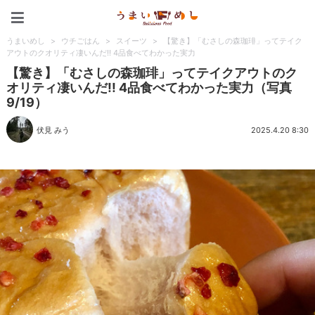
うまいめし
うまいめし
>
ウチごはん
>
スイーツ
>
【驚き】「むさしの森珈琲」ってテイク
アウトのクオリティ凄いんだ!! 4品食べてわかった実力
【驚き】「むさしの森珈琲」ってテイクアウトのク
オリティ凄いんだ!! 4品食べてわかった実力（写真
9/19）
伏見 みう
2025.4.20 8:30