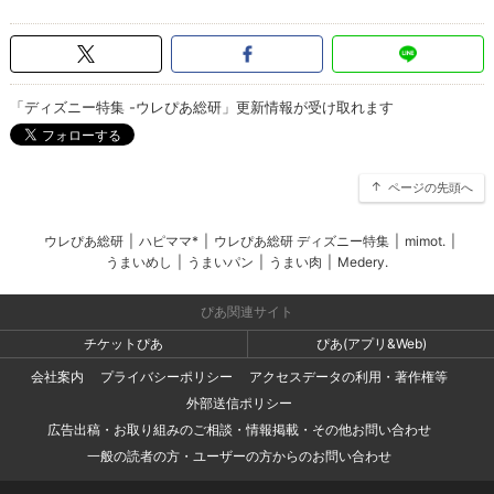
「ディズニー特集 -ウレぴあ総研」更新情報が受け取れます
ページの先頭へ
ウレぴあ総研
|
ハピママ*
|
ウレぴあ総研 ディズニー特集
|
mimot.
|
うまいめし
|
うまいパン
|
うまい肉
|
Medery.
ぴあ関連サイト
チケットぴあ
ぴあ(アプリ&Web)
会社案内
プライバシーポリシー
アクセスデータの利用・著作権等
外部送信ポリシー
広告出稿・お取り組みのご相談・情報掲載・その他お問い合わせ
一般の読者の方・ユーザーの方からのお問い合わせ