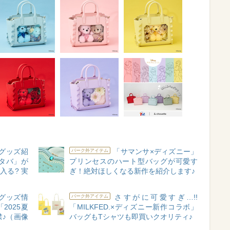
グッズ紹
「サマンサ×ディズニー」
パーク外アイテム
タバ」が
プリンセスのハート型バッグが可愛す
入る? 実
ぎ！絶対ほしくなる新作を紹介します♪
グッズ情
さすがに可愛すぎ…!!
パーク外アイテム
2025夏
「MILKFED.×ディズニー新作コラボ」
♪（画像
バッグもTシャツも即買いクオリティ♪