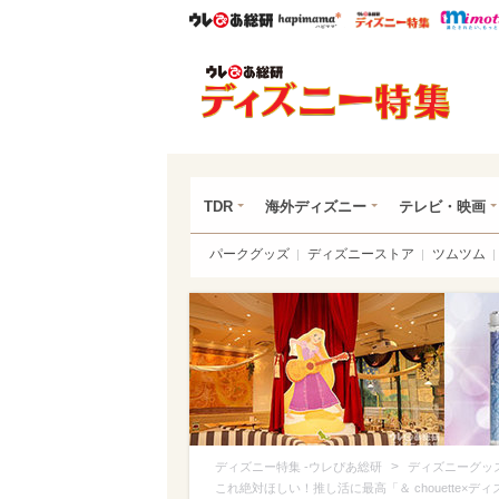
ウレぴあ総研
ハピママ*
ウレぴあ
ディ
TDR
海外ディズニー
テレビ・映画
パークグッズ
ディズニーストア
ツムツム
>
ディズニー特集 -ウレぴあ総研
ディズニーグッ
これ絶対ほしい！推し活に最高「＆ chouette×