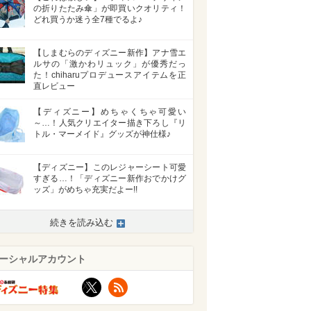
の折りたたみ傘」が即買いクオリティ！
どれ買うか迷う全7種でるよ♪
【しまむらのディズニー新作】アナ雪エ
ルサの「激かわリュック」が優秀だっ
た！chiharuプロデュースアイテムを正
直レビュー
【ディズニー】めちゃくちゃ可愛い
～…！人気クリエイター描き下ろし『リ
トル・マーメイド』グッズが神仕様♪
【ディズニー】このレジャーシート可愛
すぎる…！「ディズニー新作おでかけグ
ッズ」がめちゃ充実だよー!!
続きを読み込む
ーシャルアカウント
X
RSS