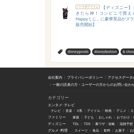
【ディズニー】
パーク外アイテム
きたら神！コンビニで買え
Happyくじ」に豪華景品がズラリ
販売開始】
>
disneygoods
disneyfashion
& chou
会社案内
プライバシーポリシー
アクセスデータ
一般の読者の方・ユーザーの方からのお問い合わ
カテゴリー
エンタメ･テレビ
テレビ
音楽
V系
アイドル
映画
アニメ
2
ファミリー
家庭
子ども
おしゃれ
おでかけ・
ディズニー
TDL
TDS
裏ワザ・攻略
混雑予想
グルメ･料理
スイーツ
食品
飲料
お菓子
お