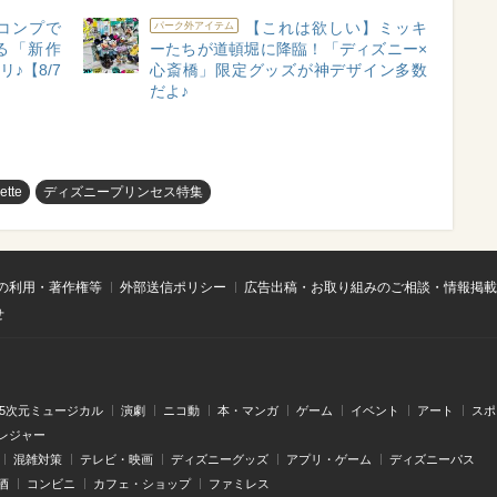
コンプで
【これは欲しい】ミッキ
パーク外アイテム
る「新作
ーたちが道頓堀に降臨！「ディズニー×
♪【8/7
心斎橋」限定グッズが神デザイン多数
だよ♪
ette
ディズニープリンセス特集
の利用・著作権等
外部送信ポリシー
広告出稿・お取り組みのご相談・情報掲載
せ
.5次元ミュージカル
演劇
ニコ動
本・マンガ
ゲーム
イベント
アート
スポ
レジャー
混雑対策
テレビ・映画
ディズニーグッズ
アプリ・ゲーム
ディズニーパス
酒
コンビニ
カフェ・ショップ
ファミレス