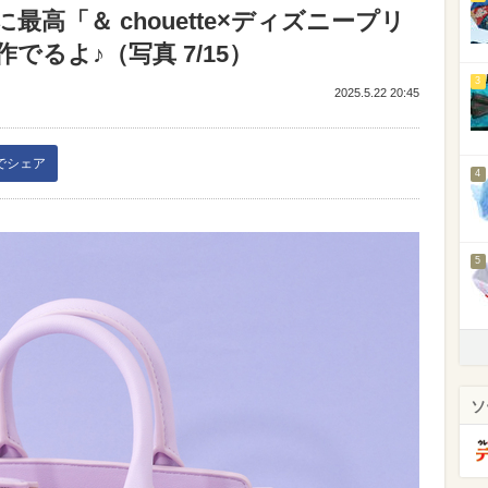
高「＆ chouette×ディズニープリ
るよ♪（写真 7/15）
3
2025.5.22 20:45
kでシェア
4
5
ソ