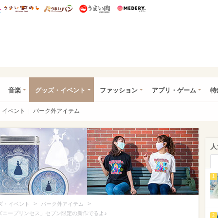
総研 ディズニー特集
mimot.
うまいめし
うまいパン
うまい肉
Medery.
ズニー特集 -ウレぴあ総研
音楽
グッズ・イベント
ファッション
アプリ・ゲーム
特
イベント
パーク外アイテム
人
1
>
>
ズ・イベント
パーク外アイテム
ディズニープリンセス」セブン限定の新作でるよ♪
2