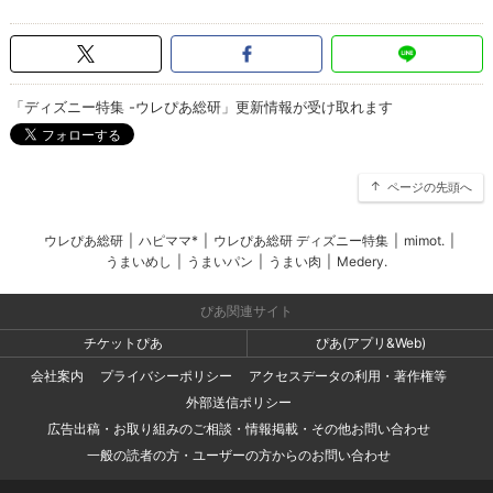
「ディズニー特集 -ウレぴあ総研」更新情報が受け取れます
ページの先頭へ
ウレぴあ総研
|
ハピママ*
|
ウレぴあ総研 ディズニー特集
|
mimot.
|
うまいめし
|
うまいパン
|
うまい肉
|
Medery.
ぴあ関連サイト
チケットぴあ
ぴあ(アプリ&Web)
会社案内
プライバシーポリシー
アクセスデータの利用・著作権等
外部送信ポリシー
広告出稿・お取り組みのご相談・情報掲載・その他お問い合わせ
一般の読者の方・ユーザーの方からのお問い合わせ