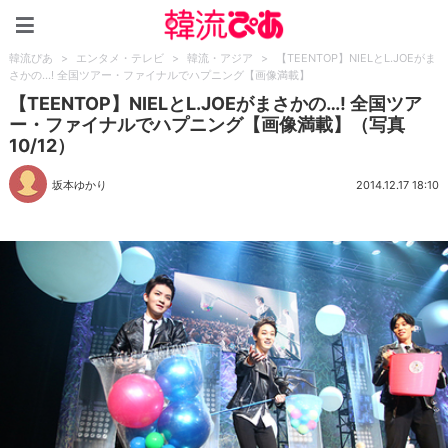
韓流ぴあ
韓流ぴあ
>
エンタメ・テレビ
>
韓流・アジア
>
【TEENTOP】NIELとL.JOEがま
さかの…! 全国ツアー・ファイナルでハプニング【画像満載】
【TEENTOP】NIELとL.JOEがまさかの…! 全国ツア
ー・ファイナルでハプニング【画像満載】（写真
10/12）
坂本ゆかり
2014.12.17 18:10