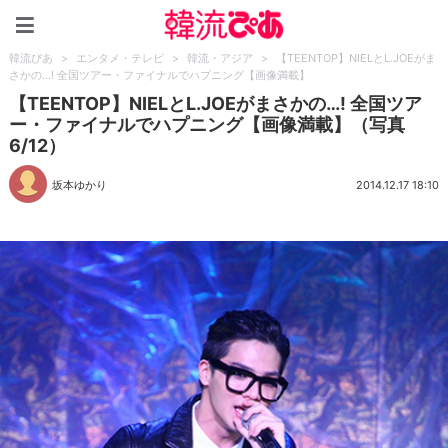
韓流ぴあ
韓流ぴあ
>
エンタメ・テレビ
>
韓流・アジア
>
【TEENTOP】NIELとL.JOEがま
さかの…! 全国ツアー・ファイナルでハプニング【画像満載】
【TEENTOP】NIELとL.JOEがまさかの…! 全国ツア
ー・ファイナルでハプニング【画像満載】（写真
6/12）
坂本ゆかり
2014.12.17 18:10