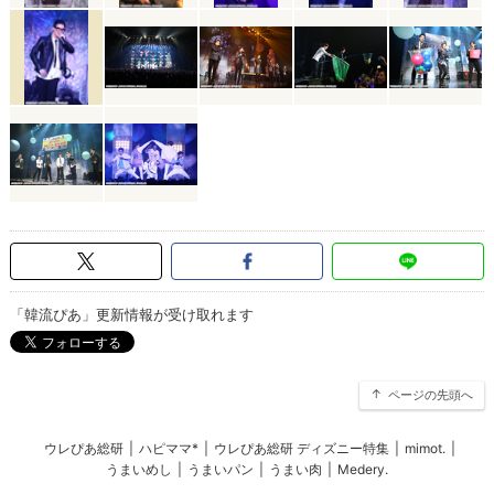
「韓流ぴあ」更新情報が受け取れます
ページの先頭へ
ウレぴあ総研
|
ハピママ*
|
ウレぴあ総研 ディズニー特集
|
mimot.
|
うまいめし
|
うまいパン
|
うまい肉
|
Medery.