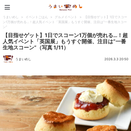
うまいめし
うまいめし
>
イベントごはん
>
グルメイベント
>
【目指せゲット】1日でスコー
ン1万個が売れる…！超人気イベント「英国展」もうすぐ開催、注目は“一番生地スコー
ン”
【目指せゲット】1日でスコーン1万個が売れる…！超
人気イベント「英国展」もうすぐ開催、注目は“一番
生地スコーン”（写真 1/11）
うまいめし
2026.3.3 20:50