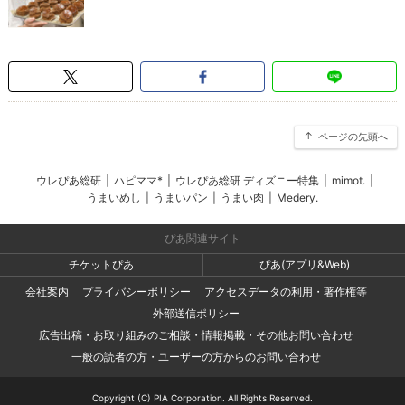
ページの先頭へ
ウレぴあ総研
|
ハピママ*
|
ウレぴあ総研 ディズニー特集
|
mimot.
|
うまいめし
|
うまいパン
|
うまい肉
|
Medery.
ぴあ関連サイト
チケットぴあ
ぴあ(アプリ&Web)
会社案内
プライバシーポリシー
アクセスデータの利用・著作権等
外部送信ポリシー
広告出稿・お取り組みのご相談・情報掲載・その他お問い合わせ
一般の読者の方・ユーザーの方からのお問い合わせ
Copyright (C) PIA Corporation. All Rights Reserved.