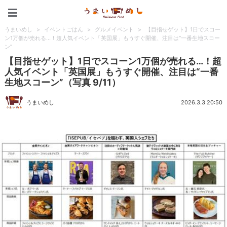
うまいめし
うまいめし
>
イベントごはん
>
グルメイベント
>
【目指せゲット】1日でスコー
ン1万個が売れる…！超人気イベント「英国展」もうすぐ開催、注目は“一番生地スコー
ン”
【目指せゲット】1日でスコーン1万個が売れる…！超
人気イベント「英国展」もうすぐ開催、注目は“一番
生地スコーン”（写真 9/11）
うまいめし
2026.3.3 20:50