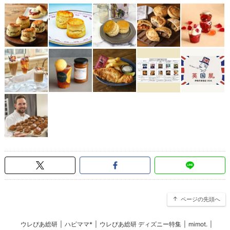
ページの先頭へ
ウレぴあ総研
|
ハピママ*
|
ウレぴあ総研 ディズニー特集
|
mimot.
|