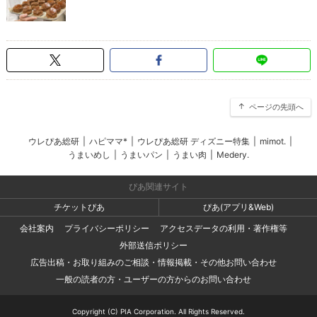
ページの先頭へ
ウレぴあ総研
|
ハピママ*
|
ウレぴあ総研 ディズニー特集
|
mimot.
|
うまいめし
|
うまいパン
|
うまい肉
|
Medery.
ぴあ関連サイト
チケットぴあ
ぴあ(アプリ&Web)
会社案内
プライバシーポリシー
アクセスデータの利用・著作権等
外部送信ポリシー
広告出稿・お取り組みのご相談・情報掲載・その他お問い合わせ
一般の読者の方・ユーザーの方からのお問い合わせ
Copyright (C) PIA Corporation. All Rights Reserved.