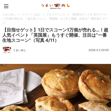
うまいめし
うまいめし
>
イベントごはん
>
グルメイベント
>
【目指せゲット】1日でスコー
ン1万個が売れる…！超人気イベント「英国展」もうすぐ開催、注目は“一番生地スコー
ン”
【目指せゲット】1日でスコーン1万個が売れる…！超
人気イベント「英国展」もうすぐ開催、注目は“一番
生地スコーン”（写真 4/11）
うまいめし
2026.3.3 20:50