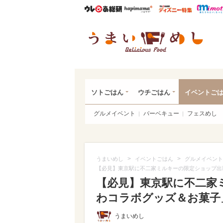
ウレぴあ総研
ハピママ*
ウレぴあ
うま
ソトごはん
ウチごはん
イベントご
グルメイベント
バーベキュー
フェスめし
>
>
うまいめし
イベントごはん
グルメイベント
【必見】東京駅に不二家ミルキーの限定ショップ出
【必見】東京駅に不二家
わコラボグッズ＆お菓子」
うまいめし