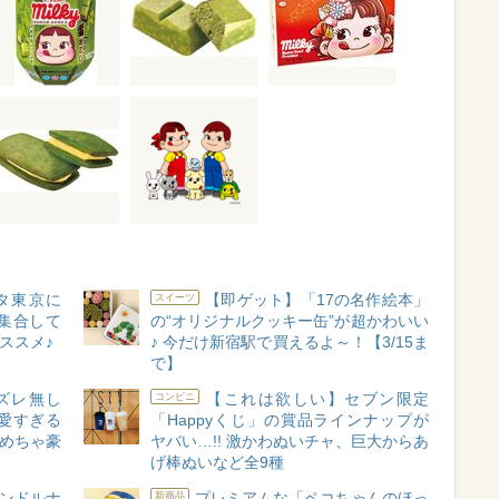
タ東京に
【即ゲット】「17の名作絵本」
スイーツ
集合して
の“オリジナルクッキー缶”が超かわいい
ススメ♪
♪ 今だけ新宿駅で買えるよ～！【3/15ま
で】
ズレ無し
【これは欲しい】セブン限定
コンビニ
愛すぎる
「Happyくじ」の賞品ラインナップが
もめちゃ豪
ヤバい…!! 激かわぬいチャ、巨大からあ
げ棒ぬいなど全9種
ャンドルナ
プレミアムな「ペコちゃんのほっ
新商品