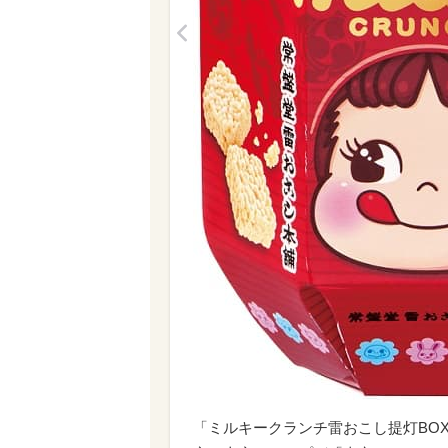
<
「ミルキークランチ雷おこし提灯BOX