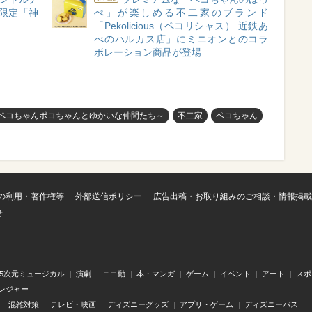
限定「神
ぺ」が楽しめる不二家のブランド
「Pekolicious（ペコリシャス） 近鉄あ
べのハルカス店」にミニオンとのコラ
ボレーション商品が登場
m Shop～ペコちゃんポコちゃんとゆかいな仲間たち～
不二家
ペコちゃん
の利用・著作権等
外部送信ポリシー
広告出稿・お取り組みのご相談・情報掲載
せ
.5次元ミュージカル
演劇
ニコ動
本・マンガ
ゲーム
イベント
アート
スポ
レジャー
混雑対策
テレビ・映画
ディズニーグッズ
アプリ・ゲーム
ディズニーパス