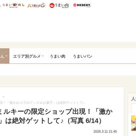
総研 ディズニー特集
mimot.
うまいめし
うまいパン
うまい肉
Medery.
いめし
はん
エリア別グルメ
うまい肉
うまいパン
>
人
現！「激かわコラボグッズ＆お菓子」は絶対ゲットして♪
ミルキーの限定ショップ出現！「激か
1
は絶対ゲットして♪（写真 6/14）
2026.3.11 21:45