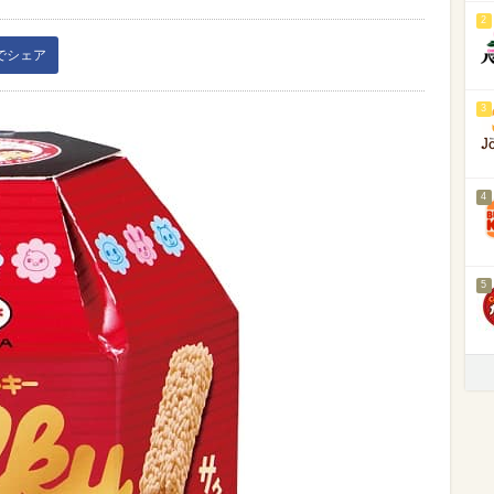
2
kでシェア
3
4
5