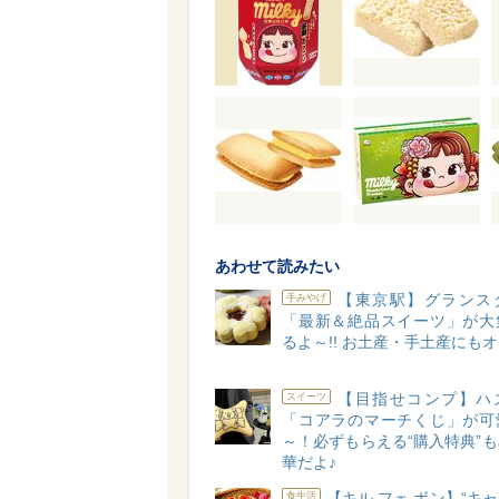
あわせて読みたい
【東京駅】グランス
手みやげ
「最新＆絶品スイーツ」が大
るよ～!! お土産・手土産にもオ
【目指せコンプ】ハ
スイーツ
「コアラのマーチくじ」が可
～！必ずもらえる“購入特典”
華だよ♪
【キル フェ ボン】“キ
食生活