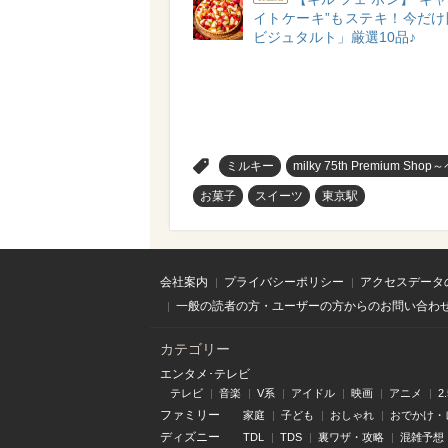
イトケーキ”もステキ！今だけ
ビジュタルト」厳選10品♪
>
ミルキー
milky 75th Premiu
お菓子
スイーツ
東京駅
会社案内
プライバシーポリシー
アクセスデータ
一般の読者の方・ユーザーの方からのお問い合わ
カテゴリー
エンタメ･テレビ
テレビ
音楽
V系
アイドル
映画
アニメ
2
ファミリー
家庭
子ども
おしゃれ
おでかけ・
ディズニー
TDL
TDS
裏ワザ・攻略
混雑予想