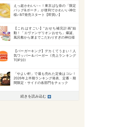
えっ超かわいい～！東京ばな奈の「限定
バッグ&ポーチ」が便利でかわいい神仕
様♪ 8/7発売スタート【即買い】
【これはすごい】“おせち補完計画”始
動！「エヴァンゲリオンおせち」爆誕、
風呂敷から箸までこだわりすぎの神仕様
【バーガーキング】デカくてうまい！人
気ワッパー＆バーガー《売上ランキング
TOP10》
「やよい軒」で最も売れた定食はコレ！
2026年上半期ランキング発表、定番・期
間限定・サイドの各部門をチェック
>
続きを読み込む