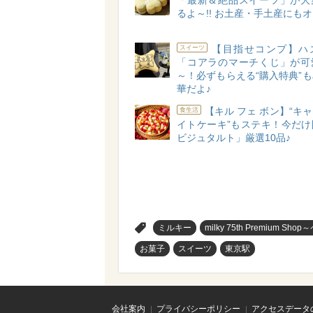
「最新＆絶品スイーツ」が大
るよ～!! お土産・手土産にもオ
【目指せコンプ】ハ
スイーツ
「コアラのマーチくじ」が可
～！必ずもらえる“購入特典”
華だよ♪
【キル フェ ボン】“キ
食生活
イトケーキ”もステキ！今だけ
ビジュタルト」厳選10品♪
>
ミルキー
milky 75th Premiu
お菓子
スイーツ
東京駅
会社案内
プライバシーポリシー
アクセスデータ