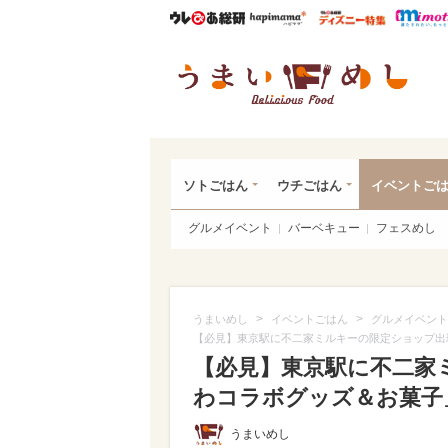
ウレぴあ総研
ハピママ*
ウレぴあ
うま
ソトごはん
ウチごはん
イベントご
グルメイベント
バーベキュー
フェスめし
>
>
うまいめし
イベントごはん
グルメイベント
【必見】東京駅に不二家ミルキーの限定ショップ出
【必見】東京駅に不二家
わコラボグッズ＆お菓子」
うまいめし