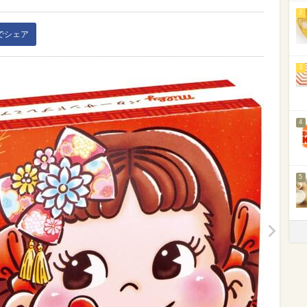
2
kでシェア
3
4
5