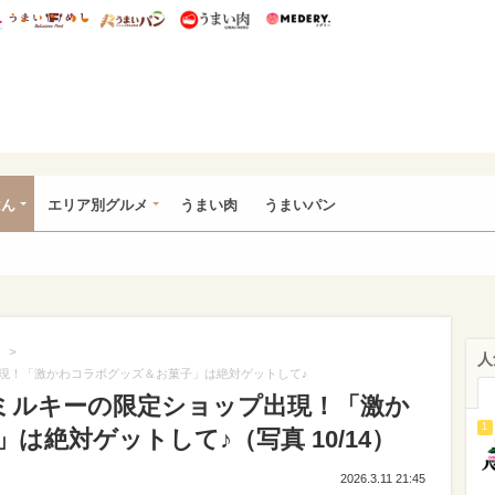
総研 ディズニー特集
mimot.
うまいめし
うまいパン
うまい肉
Medery.
いめし
はん
エリア別グルメ
うまい肉
うまいパン
>
人
現！「激かわコラボグッズ＆お菓子」は絶対ゲットして♪
ミルキーの限定ショップ出現！「激か
1
は絶対ゲットして♪（写真 10/14）
2026.3.11 21:45