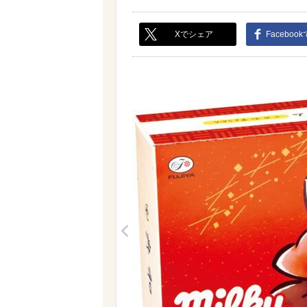
Xでシェア
Faceboo
<