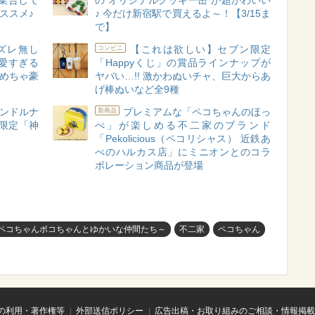
集合して
の“オリジナルクッキー缶”が超かわいい
ススメ♪
♪ 今だけ新宿駅で買えるよ～！【3/15ま
で】
ズレ無し
【これは欲しい】セブン限定
コンビニ
愛すぎる
「Happyくじ」の賞品ラインナップが
もめちゃ豪
ヤバい…!! 激かわぬいチャ、巨大からあ
げ棒ぬいなど全9種
ャンドルナ
プレミアムな「ペコちゃんのほっ
新商品
限定「神
ぺ」が楽しめる不二家のブランド
「Pekolicious（ペコリシャス） 近鉄あ
べのハルカス店」にミニオンとのコラ
ボレーション商品が登場
m Shop～ペコちゃんポコちゃんとゆかいな仲間たち～
不二家
ペコちゃん
の利用・著作権等
外部送信ポリシー
広告出稿・お取り組みのご相談・情報掲載