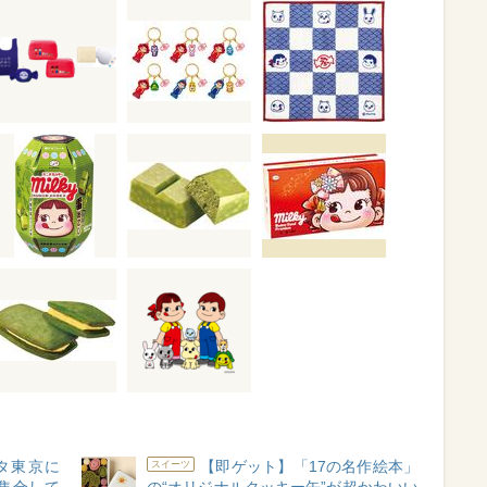
タ東京に
【即ゲット】「17の名作絵本」
スイーツ