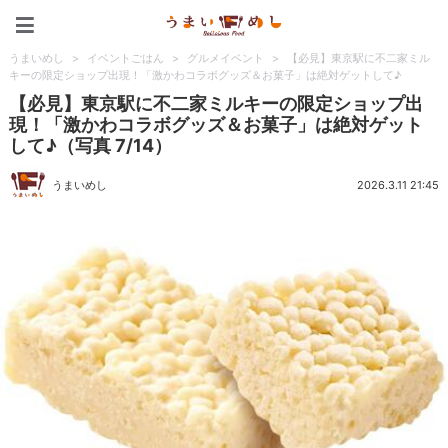
うまいめし
うまいめし
>
イベントごはん
>
グルメイベント
>
【必見】東京駅に不二家ミル
キーの限定ショップ出現！「激かわコラボグッズ＆お菓子」は絶対ゲットして♪
【必見】東京駅に不二家ミルキーの限定ショップ出
現！「激かわコラボグッズ＆お菓子」は絶対ゲット
して♪（写真 7/14）
うまいめし
2026.3.11 21:45