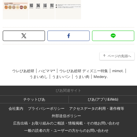
ページの先頭へ
ウレぴあ総研
|
ハピママ*
|
ウレぴあ総研 ディズニー特集
|
mimot.
|
うまいめし
|
うまいパン
|
うまい肉
|
Medery.
ぴあ関連サイト
チケットぴあ
ぴあ(アプリ&Web)
会社案内
プライバシーポリシー
アクセスデータの利用・著作権等
外部送信ポリシー
広告出稿・お取り組みのご相談・情報掲載・その他お問い合わせ
一般の読者の方・ユーザーの方からのお問い合わせ