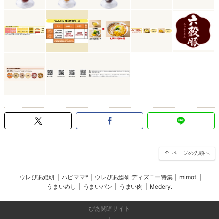
ページの先頭へ
ウレぴあ総研
|
ハピママ*
|
ウレぴあ総研 ディズニー特集
|
mimot.
|
うまいめし
|
うまいパン
|
うまい肉
|
Medery.
ぴあ関連サイト