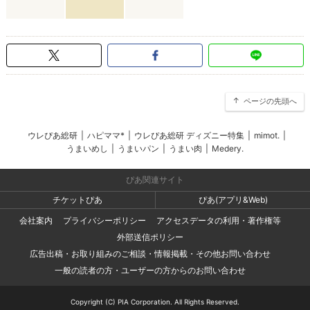
ページの先頭へ
ウレぴあ総研
|
ハピママ*
|
ウレぴあ総研 ディズニー特集
|
mimot.
|
うまいめし
|
うまいパン
|
うまい肉
|
Medery.
ぴあ関連サイト
チケットぴあ
ぴあ(アプリ&Web)
会社案内
プライバシーポリシー
アクセスデータの利用・著作権等
外部送信ポリシー
広告出稿・お取り組みのご相談・情報掲載・その他お問い合わせ
一般の読者の方・ユーザーの方からのお問い合わせ
Copyright (C) PIA Corporation. All Rights Reserved.