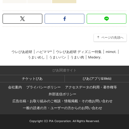
ページの先頭へ
ウレぴあ総研
|
ハピママ*
|
ウレぴあ総研 ディズニー特集
|
mimot.
|
うまいめし
|
うまいパン
|
うまい肉
|
Medery.
ぴあ関連サイト
チケットぴあ
ぴあ(アプリ&Web)
会社案内
プライバシーポリシー
アクセスデータの利用・著作権等
外部送信ポリシー
広告出稿・お取り組みのご相談・情報掲載・その他お問い合わせ
一般の読者の方・ユーザーの方からのお問い合わせ
Copyright (C) PIA Corporation. All Rights Reserved.