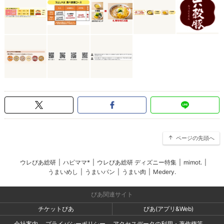
ページの先頭へ
ウレぴあ総研
|
ハピママ*
|
ウレぴあ総研 ディズニー特集
|
mimot.
|
うまいめし
|
うまいパン
|
うまい肉
|
Medery.
ぴあ関連サイト
チケットぴあ
ぴあ(アプリ&Web)
会社案内
プライバシーポリシー
アクセスデータの利用・著作権等