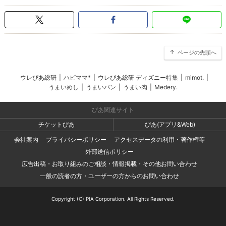
ページの先頭へ
ウレぴあ総研
|
ハピママ*
|
ウレぴあ総研 ディズニー特集
|
mimot.
|
うまいめし
|
うまいパン
|
うまい肉
|
Medery.
ぴあ関連サイト
チケットぴあ
ぴあ(アプリ&Web)
会社案内
プライバシーポリシー
アクセスデータの利用・著作権等
外部送信ポリシー
広告出稿・お取り組みのご相談・情報掲載・その他お問い合わせ
一般の読者の方・ユーザーの方からのお問い合わせ
Copyright (C) PIA Corporation. All Rights Reserved.