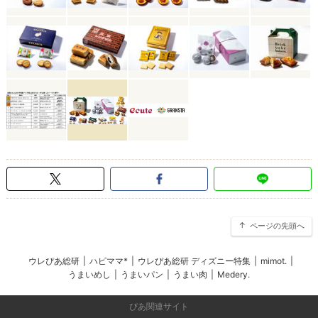
ページの先頭へ
ウレぴあ総研
|
ハピママ*
|
ウレぴあ総研 ディズニー特集
|
mimot.
|
うまいめし
|
うまいパン
|
うまい肉
|
Medery.
ぴあ関連サイト