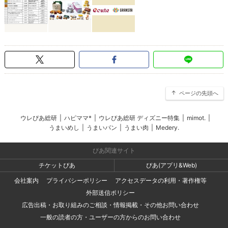
ページの先頭へ
ウレぴあ総研
|
ハピママ*
|
ウレぴあ総研 ディズニー特集
|
mimot.
|
うまいめし
|
うまいパン
|
うまい肉
|
Medery.
ぴあ関連サイト
チケットぴあ
ぴあ(アプリ&Web)
会社案内
プライバシーポリシー
アクセスデータの利用・著作権等
外部送信ポリシー
広告出稿・お取り組みのご相談・情報掲載・その他お問い合わせ
一般の読者の方・ユーザーの方からのお問い合わせ