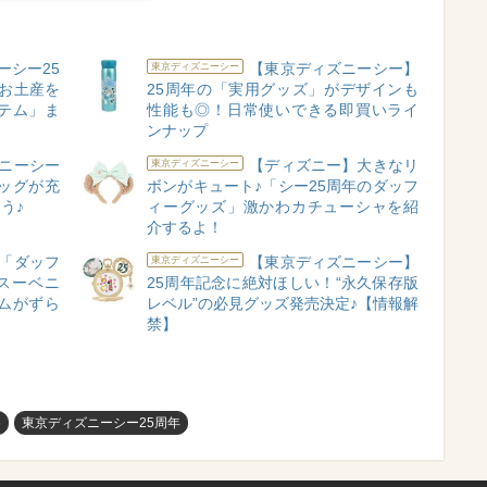
ーシー25
【東京ディズニーシー】
東京ディズニーシー
お土産を
25周年の「実用グッズ」がデザインも
テム」ま
性能も◎！日常使いできる即買いライ
ンナップ
ニーシー
【ディズニー】大きなリ
東京ディズニーシー
ッグが充
ボンがキュート♪「シー25周年のダッフ
う♪
ィーグッズ」激かわカチューシャを紹
介するよ！
「ダッフ
【東京ディズニーシー】
東京ディズニーシー
スーベニ
25周年記念に絶対ほしい！“永久保存版
ムがずら
レベル”の必見グッズ発売決定♪【情報解
禁】
め
東京ディズニーシー25周年