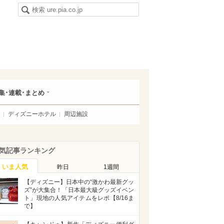
集･連載･まとめ
ディズニーホテル
周辺施設
気記事ランキング
いま人気
昨日
1週間
【ディズニー】日本中の“激かわ最新グッ
ズ”が大集合！「日本最大級グッズイベン
ト」現地の人気アイテムをレポ【8/16ま
で】