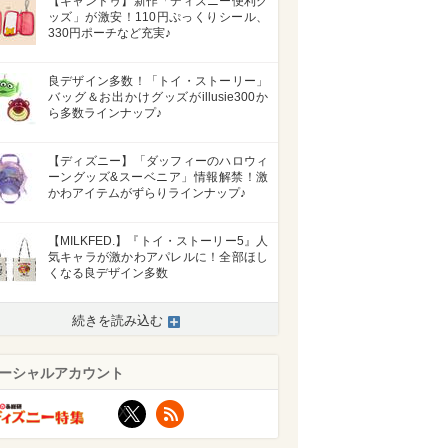
【キャンドゥ】新作「ディズニー便利グ
ッズ」が激安！110円ぷっくりシール、
330円ポーチなど充実♪
良デザイン多数！「トイ・ストーリー」
バッグ＆お出かけグッズがillusie300か
ら多数ラインナップ♪
【ディズニー】「ダッフィーのハロウィ
ーングッズ&スーベニア」情報解禁！激
かわアイテムがずらりラインナップ♪
【MILKFED.】『トイ・ストーリー5』人
気キャラが激かわアパレルに！全部ほし
くなる良デザイン多数
続きを読み込む
ーシャルアカウント
>
X
RSS