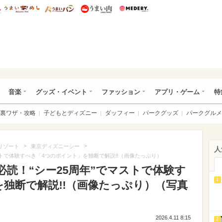
総研 ディズニー特集
mimot.
うまいめし
うまいパン
うまい肉
Medery.
ズニー特集 -ウレぴあ総研
音楽
グッズ・イベント
ファッション
アプリ・ゲーム
特
裏ワザ・攻略
子どもとディズニー
ダッフィー
パークグッズ
パークグルメ
>
>
リゾート
東京ディズニーシー
人
ストで体験すべき「4つのポイント」を独断で解説!!（画像たっぷり）
読！“シー25周年”でマストで体験す
1
独断で解説!!（画像たっぷり）（写真
2026.4.11 8:15
2