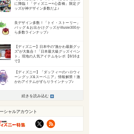
に降臨！「ディズニー×心斎橋」限定グ
ッズが神デザイン多数だよ♪
良デザイン多数！「トイ・ストーリー」
バッグ＆お出かけグッズがillusie300か
ら多数ラインナップ♪
【ディズニー】日本中の“激かわ最新グッ
ズ”が大集合！「日本最大級グッズイベン
ト」現地の人気アイテムをレポ【8/16ま
で】
【ディズニー】「ダッフィーのハロウィ
ーングッズ&スーベニア」情報解禁！激
かわアイテムがずらりラインナップ♪
続きを読み込む
>
ーシャルアカウント
X
RSS