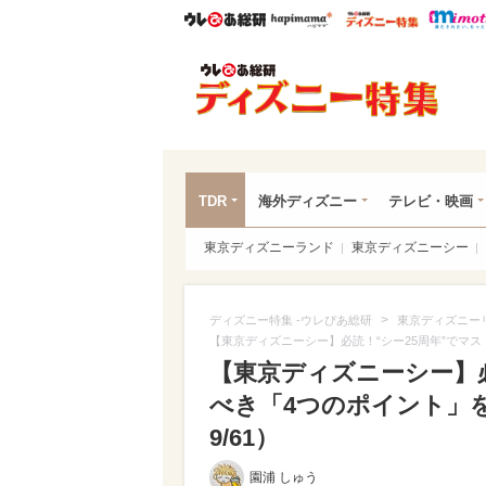
ウレぴあ総研
ハピママ*
ウレぴあ
ディ
TDR
海外ディズニー
テレビ・映画
東京ディズニーランド
東京ディズニーシー
>
ディズニー特集 -ウレぴあ総研
東京ディズニー
【東京ディズニーシー】必読！“シー25周年”でマ
【東京ディズニーシー】必
べき「4つのポイント」を
9/61）
園浦 しゅう