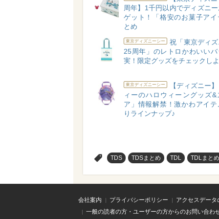
周年】1千円以内でディズニー
ゲット！「格安のお菓子アイ
とめ
祝「東京ディズ
東京ディズニーシー
25周年」のレトロかわいいバ
実！限定グッズをチェックしよ
【ディズニー】
東京ディズニーシー
ィーのハロウィーングッズ&
ア」情報解禁！激かわアイテ
りラインナップ♪
>
TDS
TDSまとめ
TDL
TDLまと
会社案内
プライバシーポリシー
アクセスデータ
一般の読者の方・ユーザーの方からのお問い合わ