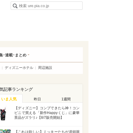
集･連載･まとめ
ディズニーホテル
周辺施設
気記事ランキング
いま人気
昨日
1週間
【ディズニー】コンプできたら神！コン
ビニで買える「新作Happyくじ」に豪華
景品がズラリ♪【8/7販売開始】
【これは欲しい】ミッキーたちが道頓堀