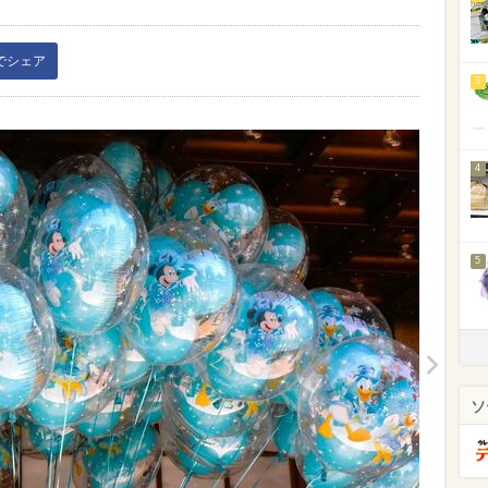
kでシェア
3
4
5
ソ