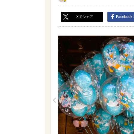
Xでシェア
Faceboo
<