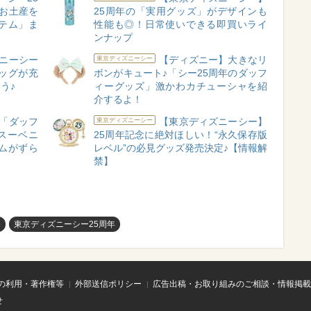
お土産を
25周年の「実用グッズ」がデザインも
テム」ま
性能も◎！日常使いできる即買いライ
ンナップ
ニーシー
【ディズニー】大きなリ
東京ディズニーシー
ッグが充
ボンがキュート♪「シー25周年のダッフ
う♪
ィーグッズ」激かわカチューシャを紹
介するよ！
「ダッフ
【東京ディズニーシー】
東京ディズニーシー
スーベニ
25周年記念に絶対ほしい！“永久保存版
ムがずら
レベル”の必見グッズ発売決定♪【情報解
禁】
め
東京ディズニーシー25周年
の利用・著作権等
外部送信ポリシー
広告出稿・お取り組みのご相談・情報掲載
せ