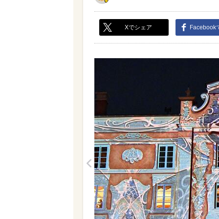
Xでシェア
Faceboo
<