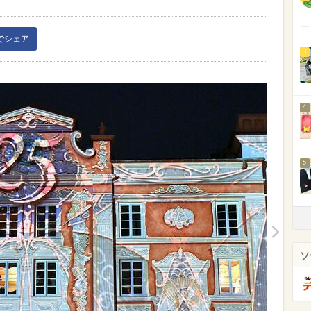
kでシェア
3
4
5
ソ