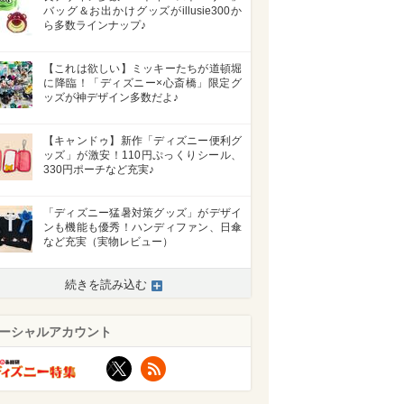
バッグ＆お出かけグッズがillusie300か
ら多数ラインナップ♪
【これは欲しい】ミッキーたちが道頓堀
に降臨！「ディズニー×心斎橋」限定グ
ッズが神デザイン多数だよ♪
【キャンドゥ】新作「ディズニー便利グ
ッズ」が激安！110円ぷっくりシール、
330円ポーチなど充実♪
「ディズニー猛暑対策グッズ」がデザイ
ンも機能も優秀！ハンディファン、日傘
など充実（実物レビュー）
続きを読み込む
>
ーシャルアカウント
X
RSS