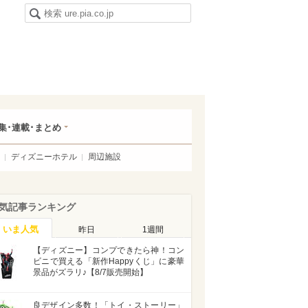
集･連載･まとめ
ディズニーホテル
周辺施設
気記事ランキング
いま人気
昨日
1週間
【ディズニー】コンプできたら神！コン
ビニで買える「新作Happyくじ」に豪華
景品がズラリ♪【8/7販売開始】
良デザイン多数！「トイ・ストーリー」