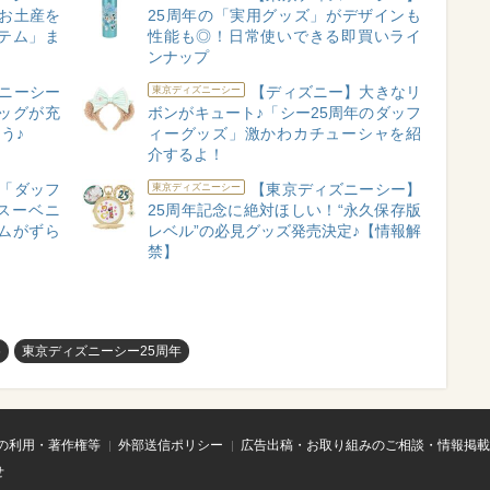
お土産を
25周年の「実用グッズ」がデザインも
テム」ま
性能も◎！日常使いできる即買いライ
ンナップ
ニーシー
【ディズニー】大きなリ
東京ディズニーシー
ッグが充
ボンがキュート♪「シー25周年のダッフ
う♪
ィーグッズ」激かわカチューシャを紹
介するよ！
「ダッフ
【東京ディズニーシー】
東京ディズニーシー
スーベニ
25周年記念に絶対ほしい！“永久保存版
ムがずら
レベル”の必見グッズ発売決定♪【情報解
禁】
め
東京ディズニーシー25周年
の利用・著作権等
外部送信ポリシー
広告出稿・お取り組みのご相談・情報掲載
せ