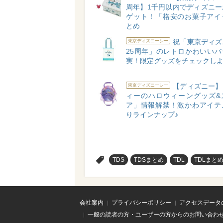
周年】1千円以内でディズニー
ゲット！「格安のお菓子アイ
とめ
祝「東京ディズ
東京ディズニーシー
25周年」のレトロかわいいバ
実！限定グッズをチェックしよ
【ディズニー】
東京ディズニーシー
ィーのハロウィーングッズ&
ア」情報解禁！激かわアイテ
りラインナップ♪
>
TDS
TDSまとめ
TDL
TDLまと
会社案内
プライバシーポリシー
アクセスデータ
一般の読者の方・ユーザーの方からのお問い合わ