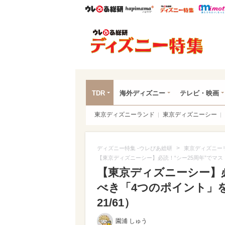
ウレぴあ総研
ハピママ*
ウレぴあ
ディ
TDR
海外ディズニー
テレビ・映画
東京ディズニーランド
東京ディズニーシー
>
ディズニー特集 -ウレぴあ総研
東京ディズニー
【東京ディズニーシー】必読！“シー25周年”でマ
【東京ディズニーシー】必
べき「4つのポイント」を
21/61）
園浦 しゅう