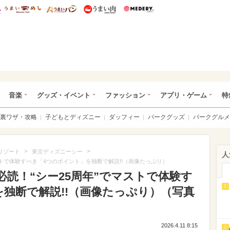
総研 ディズニー特集
mimot.
うまいめし
うまいパン
うまい肉
Medery.
ズニー特集 -ウレぴあ総研
音楽
グッズ・イベント
ファッション
アプリ・ゲーム
特
裏ワザ・攻略
子どもとディズニー
ダッフィー
パークグッズ
パークグルメ
>
>
リゾート
東京ディズニーシー
人
ストで体験すべき「4つのポイント」を独断で解説!!（画像たっぷり）
読！“シー25周年”でマストで体験す
1
独断で解説!!（画像たっぷり）（写真
2026.4.11 8:15
2